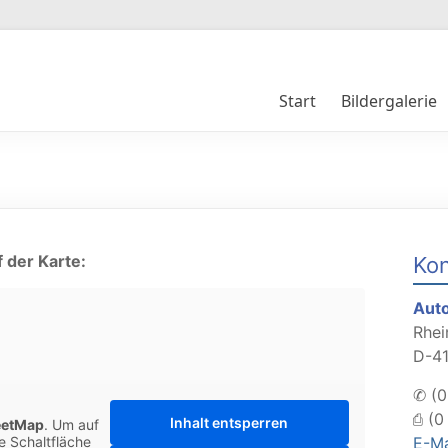
Start
Bildergalerie
 der Karte:
Kon
Aut
Rhei
D-4
✆ (0
⎙ (0
Inhalt entsperren
eetMap
. Um auf
ie Schaltfläche
E-Ma