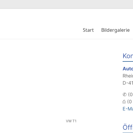
Start
Bildergalerie
Kon
Aut
Rhei
D-4
✆ (0
⎙ (0
E-Ma
VW T1
Öff