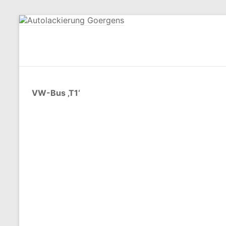
Zum
Inhalt
springen
Autolackierung
Goergens
VW-Bus ‚T1‘